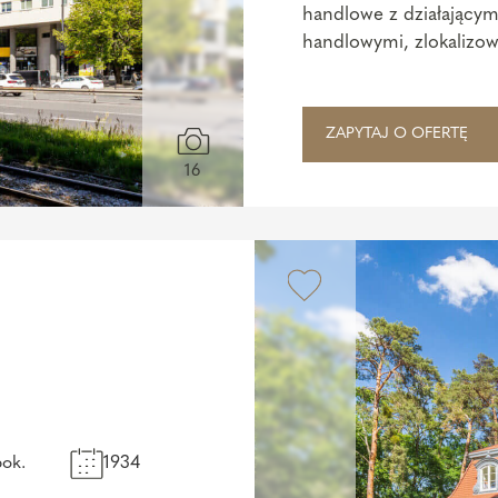
handlowe z działającym
handlowymi, zlokalizow
Warszawie – jednej z ..
ZAPYTAJ O OFERTĘ
16
pok.
1934