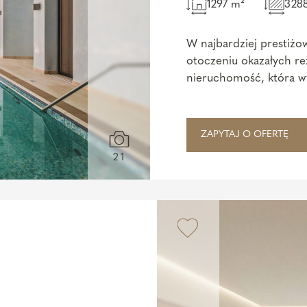
1297 m²
328
W najbardziej prestiżo
otoczeniu okazałych rez
nieruchomość, która w
premium.
...
ZAPYTAJ O OFERTĘ
21