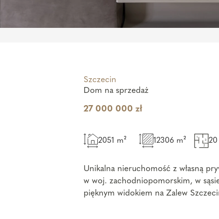
Szczecin
Dom na sprzedaż
27 000 000 zł
2051 m²
12306 m²
20
Unikalna nieruchomość z własną pry
w woj. zachodniopomorskim, w sąsie
pięknym widokiem na Zalew Szczeciń
Niezwykły, zaby...