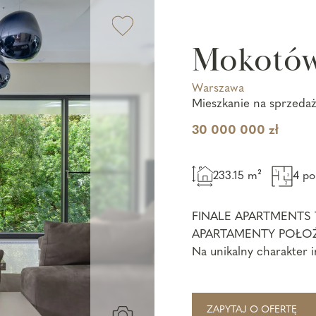
Mokotó
Warszawa
Mieszkanie na sprzeda
30 000 000 zł
233.15 m²
4 po
FINALE APARTMENTS
APARTAMENTY POŁ
Na unikalny charakter i
architektura trzech ka
ZAPYTAJ O OFERTĘ