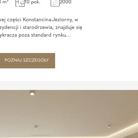
8 m²
10 pok.
2000
wej części Konstancina-Jeziorny, w
ydencji i starodrzewia, znajduje się
ykracza poza standard rynku
POZNAJ SZCZEGÓŁY