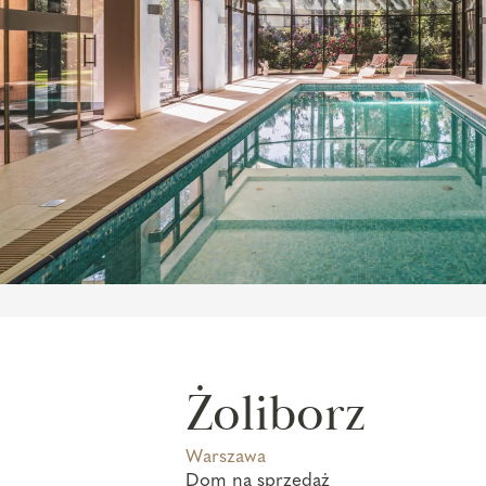
Żoliborz
Warszawa
Dom na sprzedaż