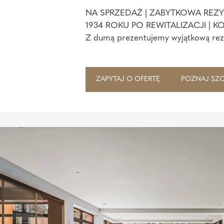
NA SPRZEDAŻ | ZABYTKOWA REZY
1934 ROKU PO REWITALIZACJI | 
Z dumą prezentujemy wyjątkową rez
położoną...
ZAPYTAJ O OFERTĘ
POZNAJ SZ