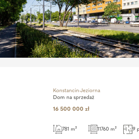
Konstancin-Jeziorna
Dom na sprzedaż
16 500 000 zł
781 m²
11760 m²
9 