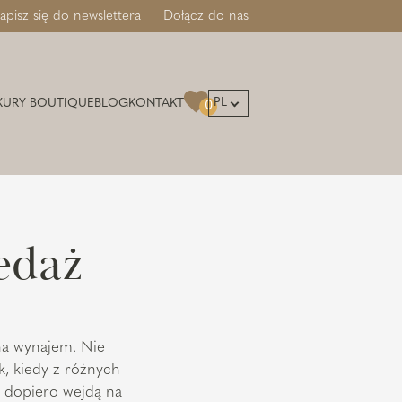
apisz się do newslettera
Dołącz do nas
PL
XURY BOUTIQUE
BLOG
KONTAKT
0
edaż
na wynajem. Nie
k, kiedy z różnych
 dopiero wejdą na