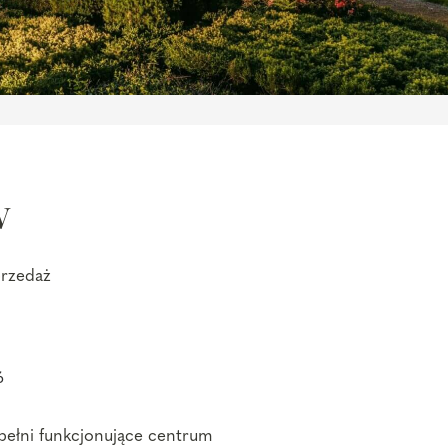
w
przedaż
6
pełni funkcjonujące centrum