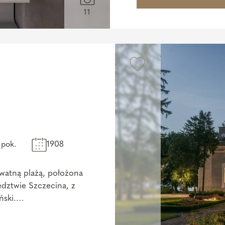
11
 pok.
1908
watną plażą, położona
dztwie Szczecina, z
ski.