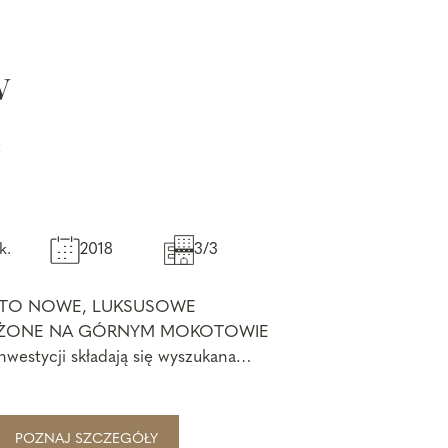
w
ż
k.
2018
3/3
 TO NOWE, LUKSUSOWE
OŻONE NA GÓRNYM MOKOTOWIE
nwestycji składają się wyszukana
meralnych budynkó...
POZNAJ SZCZEGÓŁY