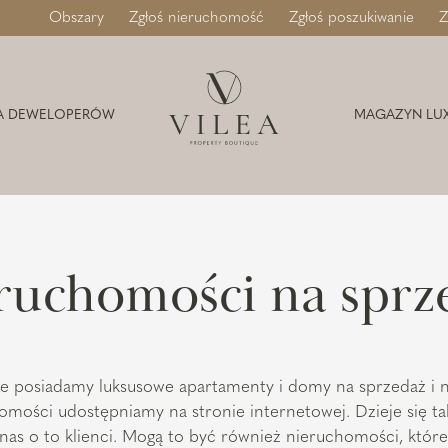
Obszary
Zgłoś nieruchomość
Zgłoś poszukiwanie
Z
A DEWELOPERÓW
MAGAZYN LU
ruchomości na sprz
ie posiadamy luksusowe apartamenty i domy na sprzedaż i 
omości udostępniamy na stronie internetowej. Dzieje się ta
as o to klienci. Mogą to być również nieruchomości, które