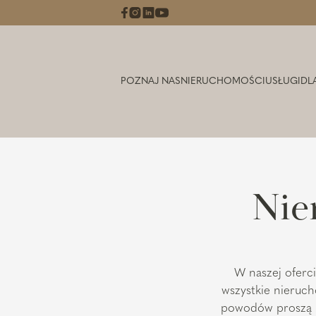
POZNAJ NAS
NIERUCHOMOŚCI
USŁUGI
DL
Nie
W naszej oferc
wszystkie nieruch
powodów proszą n