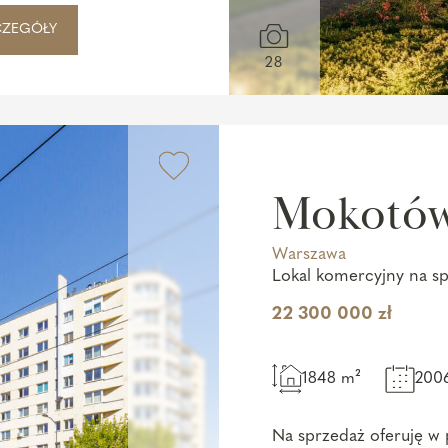
CZEGÓŁY
28
Mokotó
Warszawa
Lokal komercyjny na s
22 300 000 zł
1848 m²
200
Na sprzedaż oferuję w 