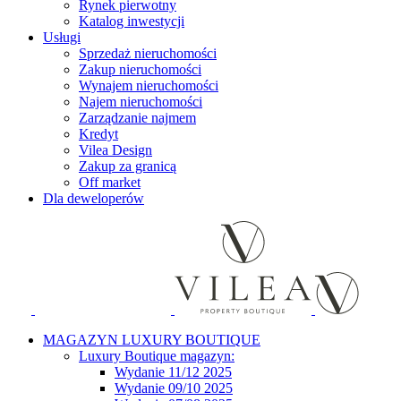
Rynek pierwotny
Katalog inwestycji
Usługi
Sprzedaż nieruchomości
Zakup nieruchomości
Wynajem nieruchomości
Najem nieruchomości
Zarządzanie najmem
Kredyt
Vilea Design
Zakup za granicą
Off market
Dla deweloperów
MAGAZYN LUXURY BOUTIQUE
Luxury Boutique magazyn:
Wydanie 11/12 2025
Wydanie 09/10 2025