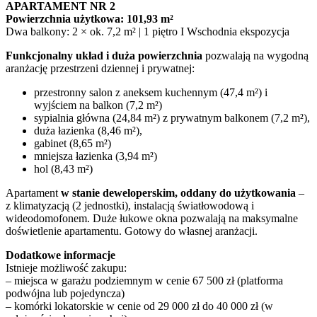
APARTAMENT NR 2
Powierzchnia użytkowa: 101,93 m²
Dwa balkony: 2 × ok. 7,2 m² | 1 piętro I Wschodnia ekspozycja
Funkcjonalny układ i duża powierzchnia
pozwalają na wygodną
aranżację przestrzeni dziennej i prywatnej:
przestronny salon z aneksem kuchennym (47,4 m²) i
wyjściem na balkon (7,2 m²)
sypialnia główna (24,84 m²) z prywatnym balkonem (7,2 m²),
duża łazienka (8,46 m²),
gabinet (8,65 m²)
mniejsza łazienka (3,94 m²)
hol (8,43 m²)
Apartament
w stanie deweloperskim, oddany do użytkowania
–
z klimatyzacją (2 jednostki), instalacją światłowodową i
wideodomofonem. Duże łukowe okna pozwalają na maksymalne
doświetlenie apartamentu. Gotowy do własnej aranżacji.
Dodatkowe informacje
Istnieje możliwość zakupu:
– miejsca w garażu podziemnym w cenie 67 500 zł (platforma
podwójna lub pojedyncza)
– komórki lokatorskie w cenie od 29 000 zł do 40 000 zł (w