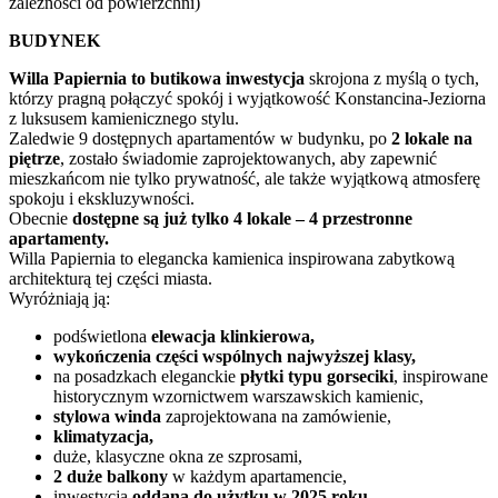
zależności od powierzchni)
BUDYNEK
Willa Papiernia to butikowa inwestycja
skrojona z myślą o tych,
którzy pragną połączyć spokój i wyjątkowość Konstancina-Jeziorna
z luksusem kamienicznego stylu.
Zaledwie 9 dostępnych apartamentów w budynku, po
2 lokale na
piętrze
, zostało świadomie zaprojektowanych, aby zapewnić
mieszkańcom nie tylko prywatność, ale także wyjątkową atmosferę
spokoju i ekskluzywności.
Obecnie
dostępne są już tylko 4 lokale – 4 przestronne
apartamenty.
Willa Papiernia to elegancka kamienica inspirowana zabytkową
architekturą tej części miasta.
Wyróżniają ją:
podświetlona
elewacja klinkierowa,
wykończenia części wspólnych najwyższej klasy,
na posadzkach eleganckie
płytki typu gorseciki
, inspirowane
historycznym wzornictwem warszawskich kamienic,
stylowa winda
zaprojektowana na zamówienie,
klimatyzacja,
duże, klasyczne okna ze szprosami,
2 duże balkony
w każdym apartamencie,
inwestycja
oddana do użytku w 2025 roku