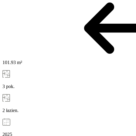
101.93 m²
3 pok.
2 łazien.
2025