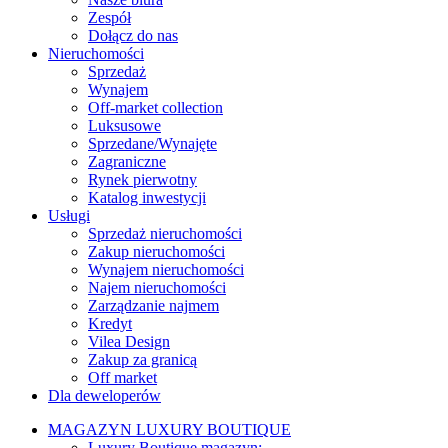
Zespół
Dołącz do nas
Nieruchomości
Sprzedaż
Wynajem
Off-market collection
Luksusowe
Sprzedane/Wynajęte
Zagraniczne
Rynek pierwotny
Katalog inwestycji
Usługi
Sprzedaż nieruchomości
Zakup nieruchomości
Wynajem nieruchomości
Najem nieruchomości
Zarządzanie najmem
Kredyt
Vilea Design
Zakup za granicą
Off market
Dla deweloperów
MAGAZYN LUXURY BOUTIQUE
Luxury Boutique magazyn: