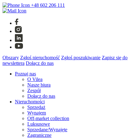
+48 602 206 111
Obszary
Zgłoś nieruchomość
Zgłoś poszukiwanie
Zapisz się do
newslettera
Dołącz do nas
Poznaj nas
O Vilea
Nasze biura
Zespół
Dołącz do nas
Nieruchomości
Sprzedaż
Wynajem
Off-market collection
Luksusowe
Sprzedane/Wynajęte
Zagraniczne