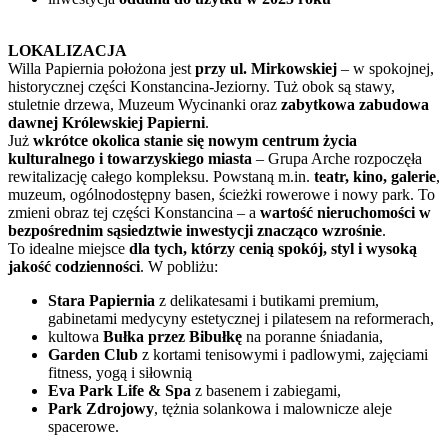
LOKALIZACJA
Willa Papiernia położona jest
przy ul. Mirkowskiej
– w spokojnej,
historycznej części Konstancina-Jeziorny. Tuż obok są stawy,
stuletnie drzewa, Muzeum Wycinanki oraz
zabytkowa zabudowa
dawnej Królewskiej Papierni
.
Już
wkrótce okolica stanie się nowym centrum życia
kulturalnego i towarzyskiego miasta
– Grupa Arche rozpoczęła
rewitalizację całego kompleksu. Powstaną m.in.
teatr, kino, galerie
,
muzeum, ogólnodostępny basen, ścieżki rowerowe i nowy park. To
zmieni obraz tej części Konstancina – a
wartość nieruchomości w
bezpośrednim sąsiedztwie inwestycji znacząco wzrośnie
.
To idealne miejsce
dla tych, którzy cenią spokój, styl i wysoką
jakość codzienności
. W pobliżu:
Stara Papiernia
z delikatesami i butikami premium,
gabinetami medycyny estetycznej i pilatesem na reformerach,
kultowa
Bułka przez Bibułkę
na poranne śniadania,
Garden Club
z kortami tenisowymi i padlowymi, zajęciami
fitness, yogą i siłownią
Eva Park Life & Spa
z basenem i zabiegami,
Park Zdrojowy
, tężnia solankowa i malownicze aleje
spacerowe.