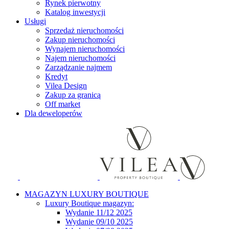
Rynek pierwotny
Katalog inwestycji
Usługi
Sprzedaż nieruchomości
Zakup nieruchomości
Wynajem nieruchomości
Najem nieruchomości
Zarządzanie najmem
Kredyt
Vilea Design
Zakup za granicą
Off market
Dla deweloperów
MAGAZYN LUXURY BOUTIQUE
Luxury Boutique magazyn:
Wydanie 11/12 2025
Wydanie 09/10 2025