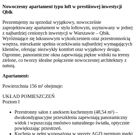
Nowoczesny apartament typu loft w prestiżowej inwestycji
Qbik
Prezentujemy na sprzedaż wyjątkowy, nowocześnie
zaprojektowany apartament w stylu loftowym, usytuowany w jednej
z najbardziej cenionych inwestycji w Warszawie – Qbik.
Wyróżniające się luksusowym wykończeniem oraz przestronnością
wnętrza, mieszkanie spełnia oczekiwania najbardziej wymagających
klientów, oferując niezwykły komfort oraz wyjątkowy design.
Ogromne, panoramiczne okna zapewniają piękne widoki na tereny
zielone, co tworzy idealne połączenie nowoczesnej architektury z
naturą.
Apartament:
Powierzchnia 156 m² obejmuje:
UKŁAD POMIESZCZEŃ
Poziom I
Przestronny salon z aneksem kuchennym (48,54 m²) –
dwukondygnacyjne przeszklenia zapewniają panoramiczny
widok i wpuszczają mnóstwo naturalnego światła, optycznie
powiększając przestrzeń.
Kuchnia w pełni wyposażona w sprzęty AGD premium marki