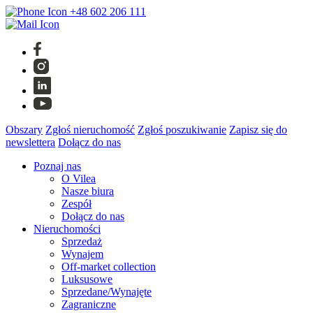
+48 602 206 111
Obszary
Zgłoś nieruchomość
Zgłoś poszukiwanie
Zapisz się do
newslettera
Dołącz do nas
Poznaj nas
O Vilea
Nasze biura
Zespół
Dołącz do nas
Nieruchomości
Sprzedaż
Wynajem
Off-market collection
Luksusowe
Sprzedane/Wynajęte
Zagraniczne