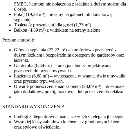
SMEG, harmonijnie połączona z jadalnią z dużym stołem dla
6 osób.
Pokój (19,38 m²) – idealny na gabinet lub dodatkową
sypialnię.
Toaleta (z prysznicem) dla gości (1,75 m²).
Balkon (4,89 m²) z widokiem na tereny zielone.
Poziom antresoli:
Główna sypialnia (22,22 m²) – komfortowa przestrzeń z
dużym łóżkiem i bezpośrednim dostępem do garderoby oraz
łazienki.
Garderoba (6,44 m²) – funkcjonalnie zaprojektowana
przestrzeń do przechowywania.
Łazienka (6,68 m²) – wyposażona w wannę, dwie umywalki
oraz prysznic typu walk-in.
Otwarte pomieszczenie nad salonem (23,09 m²) – doskonałe
jako dodatkowy pokój, pracownia lub przestrzeń do relaksu.
STANDARD WYKOŃCZENIA
Podłogi z litego drewna, nadające wnętrzu elegancji i ciepła.
Wysokiej klasy zabudowa kuchenna z granitowym blatem
oraz stylowe oświetlenie.