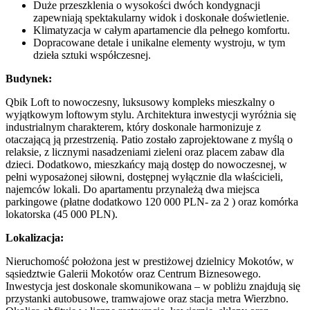
Duże przeszklenia o wysokości dwóch kondygnacji
zapewniają spektakularny widok i doskonałe doświetlenie.
Klimatyzacja w całym apartamencie dla pełnego komfortu.
Dopracowane detale i unikalne elementy wystroju, w tym
dzieła sztuki współczesnej.
Budynek:
Qbik Loft to nowoczesny, luksusowy kompleks mieszkalny o
wyjątkowym loftowym stylu. Architektura inwestycji wyróżnia się
industrialnym charakterem, który doskonale harmonizuje z
otaczającą ją przestrzenią. Patio zostało zaprojektowane z myślą o
relaksie, z licznymi nasadzeniami zieleni oraz placem zabaw dla
dzieci. Dodatkowo, mieszkańcy mają dostęp do nowoczesnej, w
pełni wyposażonej siłowni, dostępnej wyłącznie dla właścicieli,
najemców lokali. Do apartamentu przynależą dwa miejsca
parkingowe (płatne dodatkowo 120 000 PLN- za 2 ) oraz komórka
lokatorska (45 000 PLN).
Lokalizacja:
Nieruchomość położona jest w prestiżowej dzielnicy Mokotów, w
sąsiedztwie Galerii Mokotów oraz Centrum Biznesowego.
Inwestycja jest doskonale skomunikowana – w pobliżu znajdują się
przystanki autobusowe, tramwajowe oraz stacja metra Wierzbno.