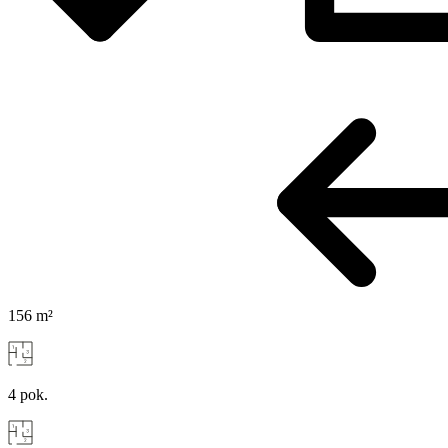
156 m²
4 pok.