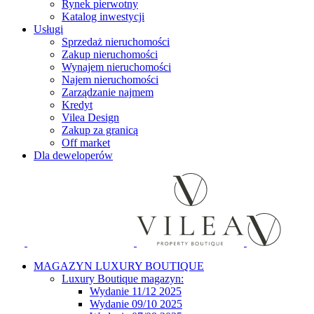
Rynek pierwotny
Katalog inwestycji
Usługi
Sprzedaż nieruchomości
Zakup nieruchomości
Wynajem nieruchomości
Najem nieruchomości
Zarządzanie najmem
Kredyt
Vilea Design
Zakup za granicą
Off market
Dla deweloperów
MAGAZYN LUXURY BOUTIQUE
Luxury Boutique magazyn:
Wydanie 11/12 2025
Wydanie 09/10 2025