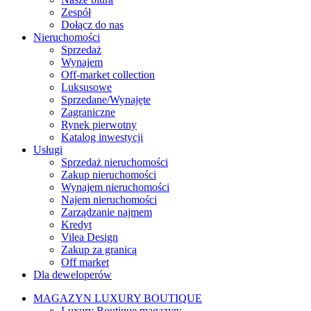
Zespół
Dołącz do nas
Nieruchomości
Sprzedaż
Wynajem
Off-market collection
Luksusowe
Sprzedane/Wynajęte
Zagraniczne
Rynek pierwotny
Katalog inwestycji
Usługi
Sprzedaż nieruchomości
Zakup nieruchomości
Wynajem nieruchomości
Najem nieruchomości
Zarządzanie najmem
Kredyt
Vilea Design
Zakup za granicą
Off market
Dla deweloperów
MAGAZYN LUXURY BOUTIQUE
Luxury Boutique magazyn: