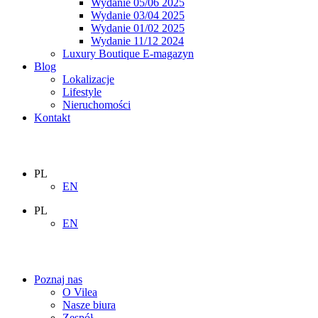
Wydanie 05/06 2025
Wydanie 03/04 2025
Wydanie 01/02 2025
Wydanie 11/12 2024
Luxury Boutique E-magazyn
Blog
Lokalizacje
Lifestyle
Nieruchomości
Kontakt
PL
EN
PL
EN
Poznaj nas
O Vilea
Nasze biura
Zespół