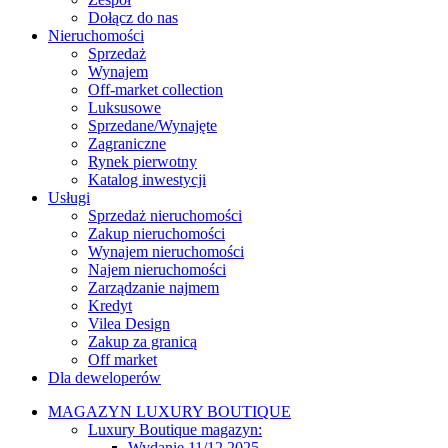
Dołącz do nas
Nieruchomości
Sprzedaż
Wynajem
Off-market collection
Luksusowe
Sprzedane/Wynajęte
Zagraniczne
Rynek pierwotny
Katalog inwestycji
Usługi
Sprzedaż nieruchomości
Zakup nieruchomości
Wynajem nieruchomości
Najem nieruchomości
Zarządzanie najmem
Kredyt
Vilea Design
Zakup za granicą
Off market
Dla deweloperów
MAGAZYN LUXURY BOUTIQUE
Luxury Boutique magazyn:
Wydanie 11/12 2025