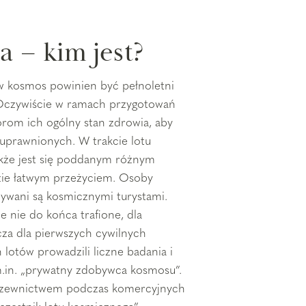
a – kim jest?
w kosmos powinien być pełnoletni
 Oczywiście w ramach przygotowań
rom ich ogólny stan zdrowia, aby
euprawnionych. W trakcie lotu
także jest się poddanym różnym
dzie łatwym przeżyciem. Osoby
zywani są kosmicznymi turystami.
e nie do końca trafione, dla
cza dla pierwszych cywilnych
lotów prowadzili liczne badania i
m.in. „prywatny zdobywca kosmosu”.
nazewnictwem podczas komercyjnych