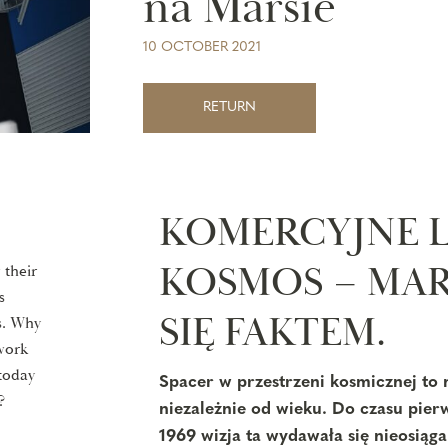
na Marsie
10 OCTOBER 2021
RETURN
KOMERCYJNE 
KOSMOS – MAR
 their
s
SIĘ FAKTEM.
s. Why
twork
today
Spacer w przestrzeni kosmicznej to
?
niezależnie od wieku. Do czasu pie
1969 wizja ta wydawała się nieosiąga