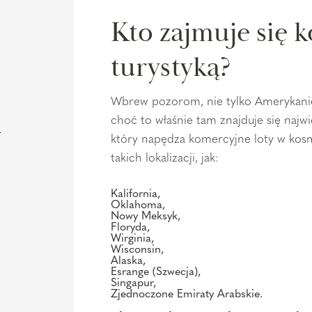
Kto zajmuje się 
turystyką?
n
Wbrew pozorom, nie tylko Amerykanie 
choć to właśnie tam znajduje się naj
który napędza komercyjne loty w kos
takich lokalizacji, jak:
Kalifornia,
Oklahoma,
Nowy Meksyk,
Floryda,
Wirginia,
Wisconsin,
Alaska,
Esrange (Szwecja),
Singapur,
Zjednoczone Emiraty Arabskie.