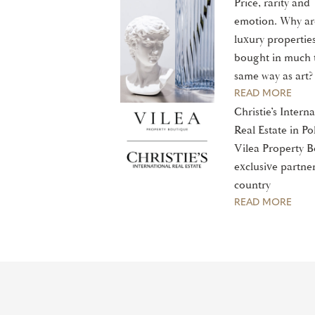
Price, rarity and
emotion. Why ar
luxury propertie
bought in much 
same way as art?
READ MORE
Christie’s Intern
Real Estate in Po
Vilea Property B
exclusive partner
country
READ MORE