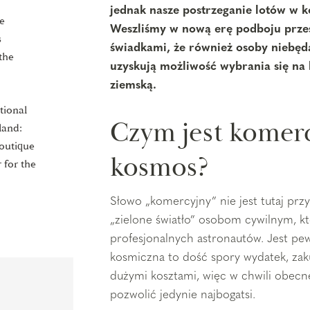
jednak nasze postrzeganie lotów w k
e
Weszliśmy w nową erę podboju przes
s
świadkami, że również osoby niebę
the
uzyskują możliwość wybrania się na
ziemską.
ational
Czym jest komerc
land:
outique
kosmos?
 for the
Słowo „komercyjny” nie jest tutaj pr
„zielone światło” osobom cywilnym, kt
profesjonalnych astronautów. Jest pew
kosmiczna to dość spory wydatek, zaku
dużymi kosztami, więc w chwili obec
pozwolić jedynie najbogatsi.