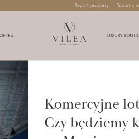
Report property
Report a s
OPERS
LUXURY BOUTI
Komercyjne lot
Czy będziemy 