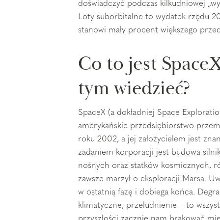
doświadczyć podczas kilkudniowej „wy
Loty suborbitalne to wydatek rzędu 20
stanowi mały procent większego przeds
Co to jest SpaceX
tym wiedzieć?
SpaceX (a dokładniej Space Explorati
amerykańskie przedsiębiorstwo przem
roku 2002, a jej założycielem jest zn
zadaniem korporacji jest budowa silni
nośnych oraz statków kosmicznych, r
zawsze marzył o eksploracji Marsa. Uw
w ostatnią fazę i dobiega końca. Degr
klimatyczne, przeludnienie – to wszyst
przyszłości zacznie nam brakować mie