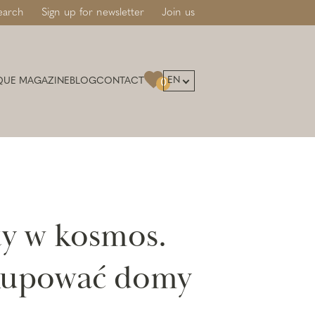
earch
Sign up for newsletter
Join us
EN
QUE MAGAZINE
BLOG
CONTACT
0
y w kosmos.
kupować domy