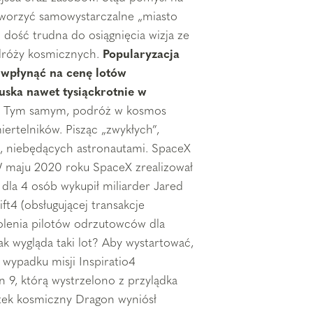
tworzyć samowystarczalne „miasto
to dość trudna do osiągnięcia wizja ze
dróży kosmicznych.
Popularyzacja
 wpłynąć na cenę lotów
uska nawet tysiąckrotnie w
.
Tym samym, podróż w kosmos
iertelników. Pisząc „zwykłych”,
, niebędących astronautami. SpaceX
W maju 2020 roku SpaceX zrealizował
 dla 4 osób wykupił miliarder Jared
ift4 (obsługującej transakcje
kolenia pilotów odrzutowców dla
ak wygląda taki lot? Aby wystartować,
W wypadku misji Inspiratio4
 9, którą wystrzelono z przylądka
atek kosmiczny Dragon wyniósł