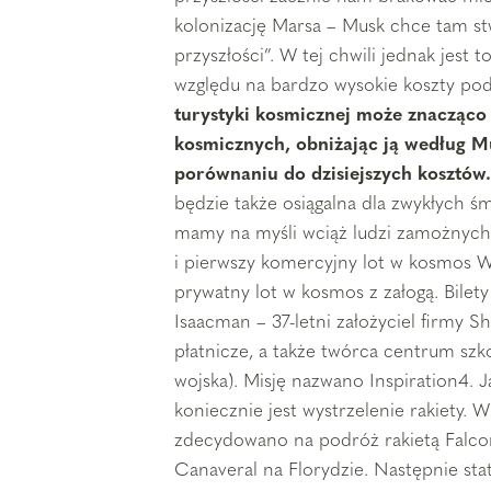
kolonizację Marsa – Musk chce tam s
przyszłości”. W tej chwili jednak jest 
względu na bardzo wysokie koszty po
turystyki kosmicznej może znacząco
kosmicznych, obniżając ją według M
porównaniu do dzisiejszych kosztów
będzie także osiągalna dla zwykłych śm
mamy na myśli wciąż ludzi zamożnych
i pierwszy komercyjny lot w kosmos 
prywatny lot w kosmos z załogą. Bilety
Isaacman – 37-letni założyciel firmy Sh
płatnicze, a także twórca centrum sz
wojska). Misję nazwano Inspiration4. J
koniecznie jest wystrzelenie rakiety. 
zdecydowano na podróż rakietą Falcon
Canaveral na Florydzie. Następnie st