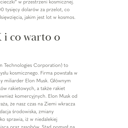
cieczki” w przestrzeni kosmicznej.
0 tysięcy dolarów za przelot, co
ięwzięcia, jakim jest lot w kosmos.
 i co warto o
on Technologies Corporation) to
ysłu kosmicznego. Firma powstała w
any miliarder Elon Musk. Głównym
ków rakietowych, a także rakiet
ównież komercyjnych. Elon Musk od
aża, że nasz czas na Ziemi wkracza
adacja środowiska, zmiany
ko sprawia, iż w niedalekiej
jsca oraz zasobów. Stąd pomysł na