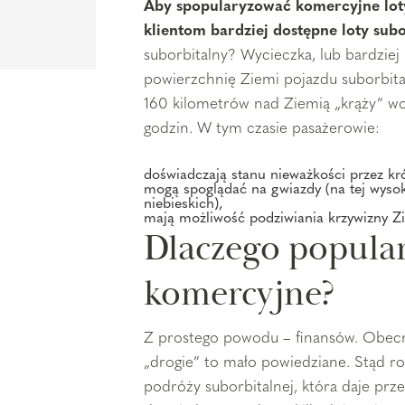
Aby spopularyzować komercyjne loty
klientom bardziej dostępne loty subo
suborbitalny? Wycieczka, lub bardziej 
powierzchnię Ziemi pojazdu suborbita
160 kilometrów nad Ziemią „krąży” wok
godzin. W tym czasie pasażerowie:
doświadczają stanu nieważkości przez kró
mogą spoglądać na gwiazdy (na tej wysok
niebieskich),
mają możliwość podziwiania krzywizny Z
Dlaczego populary
komercyjne?
Z prostego powodu – finansów. Obecni
„drogie” to mało powiedziane. Stąd r
podróży suborbitalnej, która daje pr