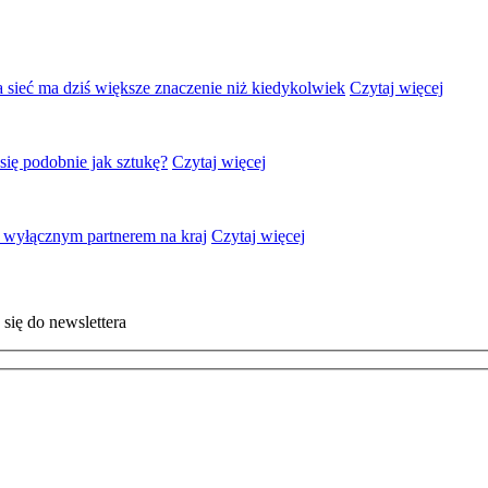
a sieć ma dziś większe znaczenie niż kiedykolwiek
Czytaj więcej
się podobnie jak sztukę?
Czytaj więcej
ue wyłącznym partnerem na kraj
Czytaj więcej
się do newslettera