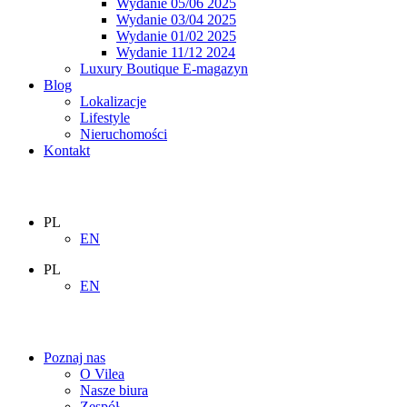
Wydanie 05/06 2025
Wydanie 03/04 2025
Wydanie 01/02 2025
Wydanie 11/12 2024
Luxury Boutique E-magazyn
Blog
Lokalizacje
Lifestyle
Nieruchomości
Kontakt
PL
EN
PL
EN
Poznaj nas
O Vilea
Nasze biura
Zespół