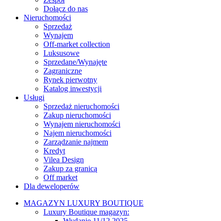
Dołącz do nas
Nieruchomości
Sprzedaż
Wynajem
Off-market collection
Luksusowe
Sprzedane/Wynajęte
Zagraniczne
Rynek pierwotny
Katalog inwestycji
Usługi
Sprzedaż nieruchomości
Zakup nieruchomości
Wynajem nieruchomości
Najem nieruchomości
Zarządzanie najmem
Kredyt
Vilea Design
Zakup za granicą
Off market
Dla deweloperów
MAGAZYN LUXURY BOUTIQUE
Luxury Boutique magazyn:
Wydanie 11/12 2025