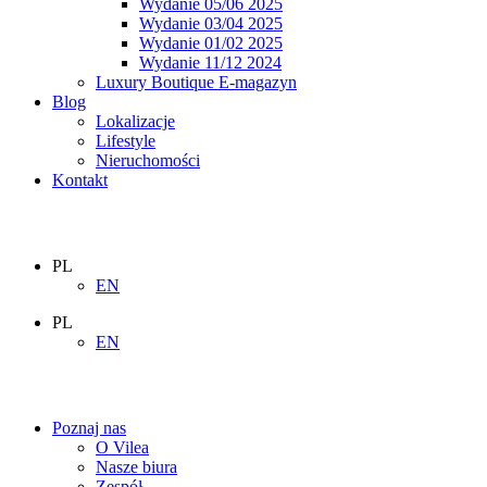
Wydanie 05/06 2025
Wydanie 03/04 2025
Wydanie 01/02 2025
Wydanie 11/12 2024
Luxury Boutique E-magazyn
Blog
Lokalizacje
Lifestyle
Nieruchomości
Kontakt
PL
EN
PL
EN
Poznaj nas
O Vilea
Nasze biura
Zespół