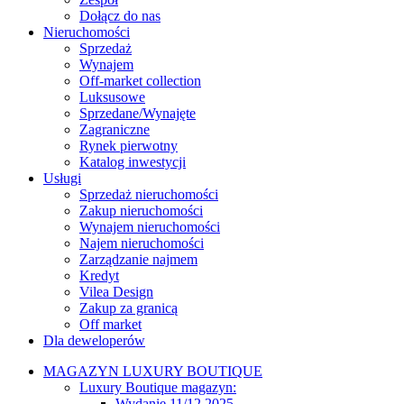
Dołącz do nas
Nieruchomości
Sprzedaż
Wynajem
Off-market collection
Luksusowe
Sprzedane/Wynajęte
Zagraniczne
Rynek pierwotny
Katalog inwestycji
Usługi
Sprzedaż nieruchomości
Zakup nieruchomości
Wynajem nieruchomości
Najem nieruchomości
Zarządzanie najmem
Kredyt
Vilea Design
Zakup za granicą
Off market
Dla deweloperów
MAGAZYN LUXURY BOUTIQUE
Luxury Boutique magazyn:
Wydanie 11/12 2025