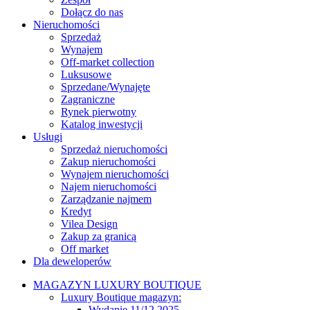
Dołącz do nas
Nieruchomości
Sprzedaż
Wynajem
Off-market collection
Luksusowe
Sprzedane/Wynajęte
Zagraniczne
Rynek pierwotny
Katalog inwestycji
Usługi
Sprzedaż nieruchomości
Zakup nieruchomości
Wynajem nieruchomości
Najem nieruchomości
Zarządzanie najmem
Kredyt
Vilea Design
Zakup za granicą
Off market
Dla deweloperów
MAGAZYN LUXURY BOUTIQUE
Luxury Boutique magazyn:
Wydanie 11/12 2025