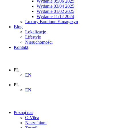
Wydanie 05/06 2025
Wydanie 03/04 2025
Wydanie 01/02 2025
Wydanie 11/12 2024
Luxury Boutique E-magazyn
Blog
Lokalizacje
Lifestyle
Nieruchomości
Kontakt
PL
EN
PL
EN
Poznaj nas
O Vilea
Nasze biura
Zespół